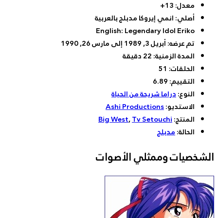
بالعربية
Englis
اة
Ashi
Big W
صوات