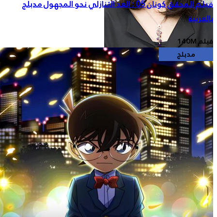
حقق كونان 05 : العد التنازلي نحو المجهول مدبلج